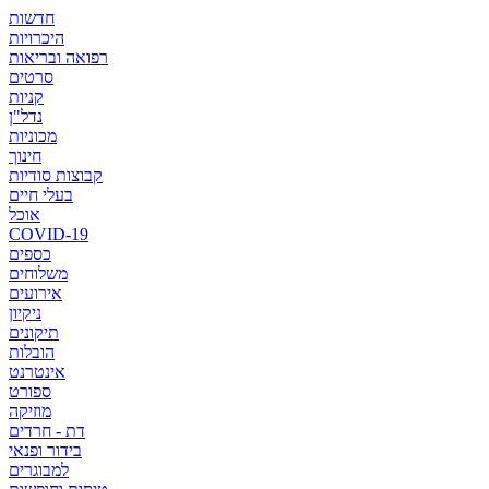
חדשות
היכרויות
רפואה ובריאות
סרטים
קניות
נדל"ן
מכוניות
חינוך
קבוצות סודיות
בעלי חיים
אוכל
COVID-19
כספים
משלוחים
אירועים
ניקיון
תיקונים
הובלות
אינטרנט
ספורט
מוזיקה
דת - חרדים
בידור ופנאי
למבוגרים