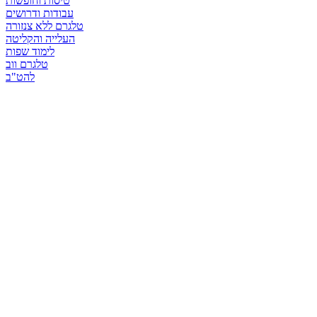
טיסות וחופשות
עבודות ודרושים
טלגרם ללא צנזורה
העלייה והקליטה
לימוד שפות
טלגרם ווב
להט"ב