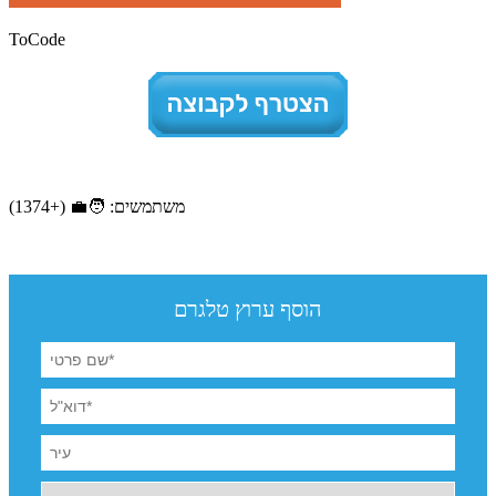
ToCode
משתמשים: 🧑‍💼 (+1374)
הוסף ערוץ טלגרם