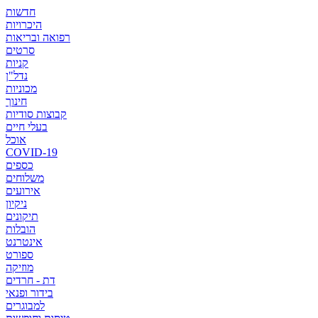
חדשות
היכרויות
רפואה ובריאות
סרטים
קניות
נדל"ן
מכוניות
חינוך
קבוצות סודיות
בעלי חיים
אוכל
COVID-19
כספים
משלוחים
אירועים
ניקיון
תיקונים
הובלות
אינטרנט
ספורט
מוזיקה
דת - חרדים
בידור ופנאי
למבוגרים