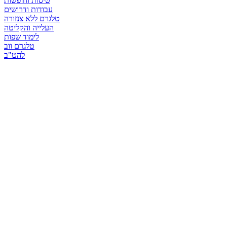
טיסות וחופשות
עבודות ודרושים
טלגרם ללא צנזורה
העלייה והקליטה
לימוד שפות
טלגרם ווב
להט"ב