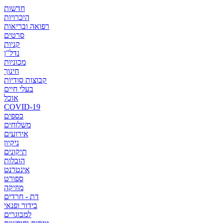
חדשות
היכרויות
רפואה ובריאות
סרטים
קניות
נדל"ן
מכוניות
חינוך
קבוצות סודיות
בעלי חיים
אוכל
COVID-19
כספים
משלוחים
אירועים
ניקיון
תיקונים
הובלות
אינטרנט
ספורט
מוזיקה
דת - חרדים
בידור ופנאי
למבוגרים