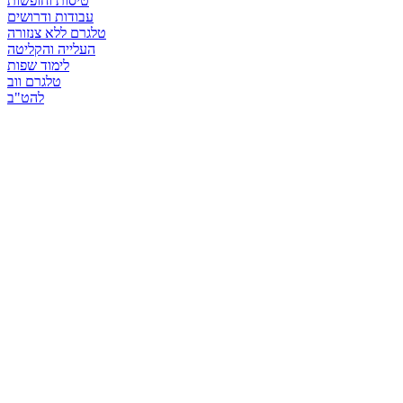
טיסות וחופשות
עבודות ודרושים
טלגרם ללא צנזורה
העלייה והקליטה
לימוד שפות
טלגרם ווב
להט"ב