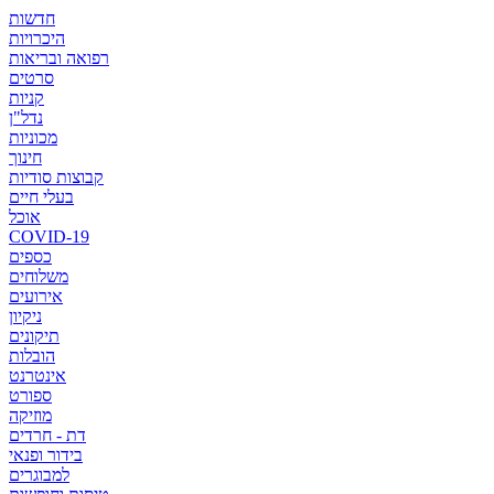
חדשות
היכרויות
רפואה ובריאות
סרטים
קניות
נדל"ן
מכוניות
חינוך
קבוצות סודיות
בעלי חיים
אוכל
COVID-19
כספים
משלוחים
אירועים
ניקיון
תיקונים
הובלות
אינטרנט
ספורט
מוזיקה
דת - חרדים
בידור ופנאי
למבוגרים