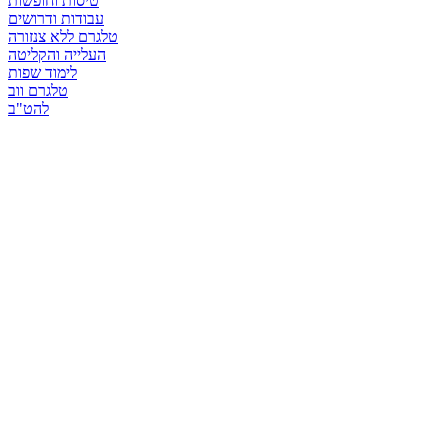
טיסות וחופשות
עבודות ודרושים
טלגרם ללא צנזורה
העלייה והקליטה
לימוד שפות
טלגרם ווב
להט"ב