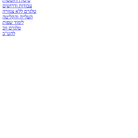
טיסות וחופשות
עבודות ודרושים
טלגרם ללא צנזורה
העלייה והקליטה
לימוד שפות
טלגרם ווב
להט"ב