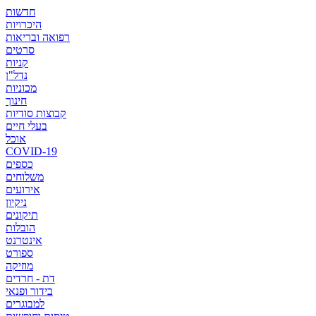
חדשות
היכרויות
רפואה ובריאות
סרטים
קניות
נדל"ן
מכוניות
חינוך
קבוצות סודיות
בעלי חיים
אוכל
COVID-19
כספים
משלוחים
אירועים
ניקיון
תיקונים
הובלות
אינטרנט
ספורט
מוזיקה
דת - חרדים
בידור ופנאי
למבוגרים