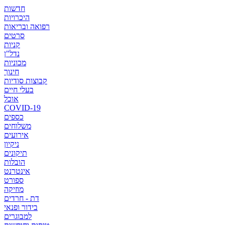
חדשות
היכרויות
רפואה ובריאות
סרטים
קניות
נדל"ן
מכוניות
חינוך
קבוצות סודיות
בעלי חיים
אוכל
COVID-19
כספים
משלוחים
אירועים
ניקיון
תיקונים
הובלות
אינטרנט
ספורט
מוזיקה
דת - חרדים
בידור ופנאי
למבוגרים