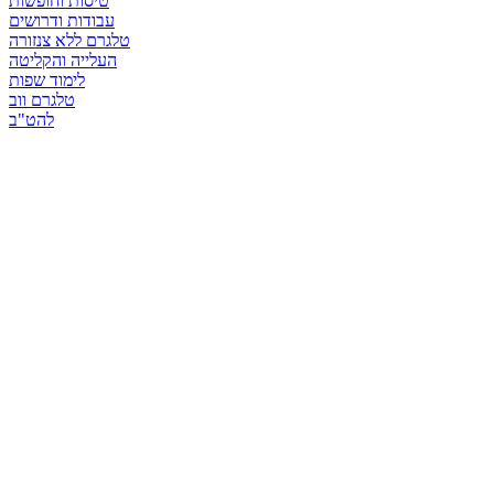
טיסות וחופשות
עבודות ודרושים
טלגרם ללא צנזורה
העלייה והקליטה
לימוד שפות
טלגרם ווב
להט"ב