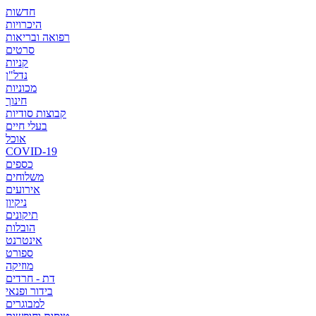
חדשות
היכרויות
רפואה ובריאות
סרטים
קניות
נדל"ן
מכוניות
חינוך
קבוצות סודיות
בעלי חיים
אוכל
COVID-19
כספים
משלוחים
אירועים
ניקיון
תיקונים
הובלות
אינטרנט
ספורט
מוזיקה
דת - חרדים
בידור ופנאי
למבוגרים