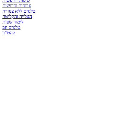
טיסות וחופשות
עבודות ודרושים
טלגרם ללא צנזורה
העלייה והקליטה
לימוד שפות
טלגרם ווב
להט"ב