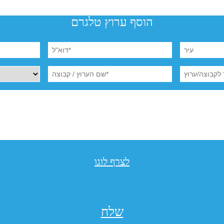
הוסף ערוץ טלגרם
לצרף לוגו
שלח