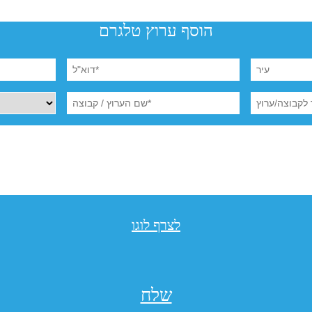
הוסף ערוץ טלגרם
לצרף לוגו
שלח