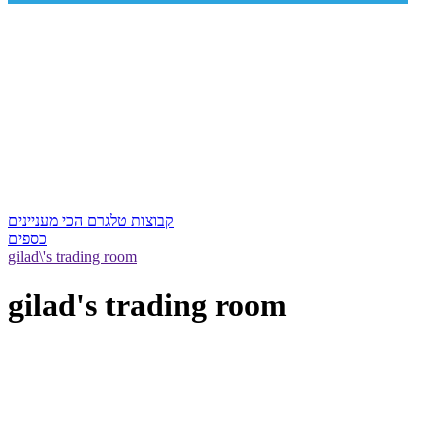
קבוצות טלגרם הכי מעניינים
כספים
gilad\'s trading room
gilad's trading room