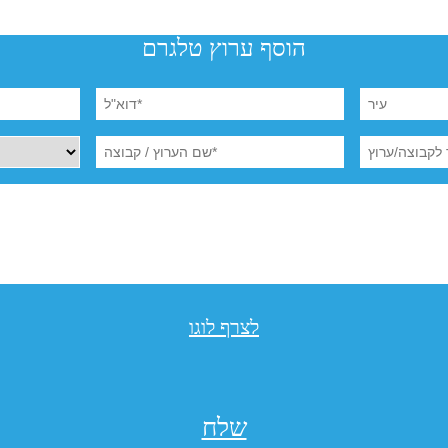
הוסף ערוץ טלגרם
לצרף לוגו
שלח