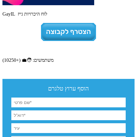
GayIL לוח היכרויות גייז
משתמשים: 🧑‍💼 (+10250)
הוסף ערוץ טלגרם