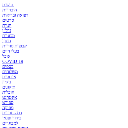
חדשות
היכרויות
רפואה ובריאות
סרטים
קניות
נדל"ן
מכוניות
חינוך
קבוצות סודיות
בעלי חיים
אוכל
COVID-19
כספים
משלוחים
אירועים
ניקיון
תיקונים
הובלות
אינטרנט
ספורט
מוזיקה
דת - חרדים
בידור ופנאי
למבוגרים