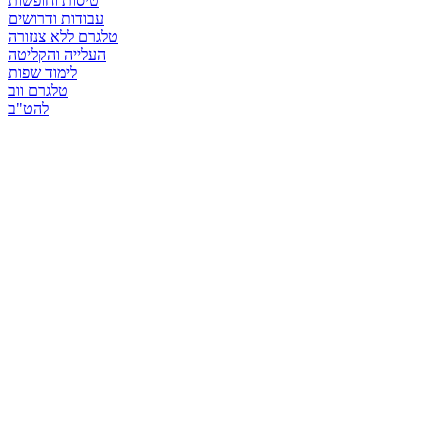
טיסות וחופשות
עבודות ודרושים
טלגרם ללא צנזורה
העלייה והקליטה
לימוד שפות
טלגרם ווב
להט"ב