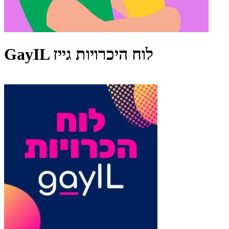
GayIL לוח היכרויות גייז