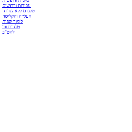
טיסות וחופשות
עבודות ודרושים
טלגרם ללא צנזורה
העלייה והקליטה
לימוד שפות
טלגרם ווב
להט"ב