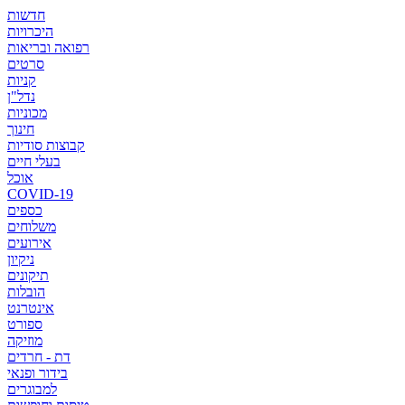
חדשות
היכרויות
רפואה ובריאות
סרטים
קניות
נדל"ן
מכוניות
חינוך
קבוצות סודיות
בעלי חיים
אוכל
COVID-19
כספים
משלוחים
אירועים
ניקיון
תיקונים
הובלות
אינטרנט
ספורט
מוזיקה
דת - חרדים
בידור ופנאי
למבוגרים