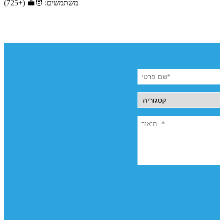
משתמשים: 🧑‍💼 (+725)