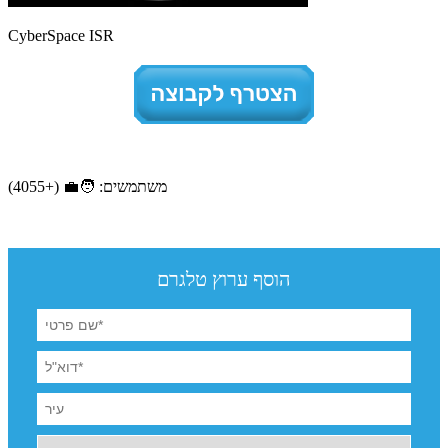
CyberSpace ISR
משתמשים: 🧑‍💼 (+4055)
הוסף ערוץ טלגרם