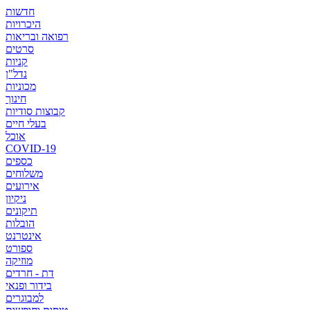
חדשות
היכרויות
רפואה ובריאות
סרטים
קניות
נדל"ן
מכוניות
חינוך
קבוצות סודיות
בעלי חיים
אוכל
COVID-19
כספים
משלוחים
אירועים
ניקיון
תיקונים
הובלות
אינטרנט
ספורט
מוזיקה
דת - חרדים
בידור ופנאי
למבוגרים