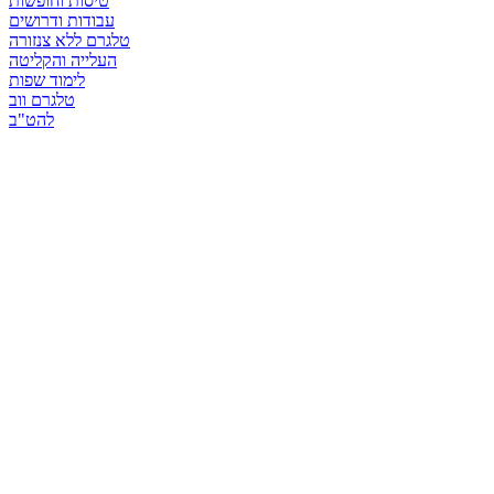
טיסות וחופשות
עבודות ודרושים
טלגרם ללא צנזורה
העלייה והקליטה
לימוד שפות
טלגרם ווב
להט"ב