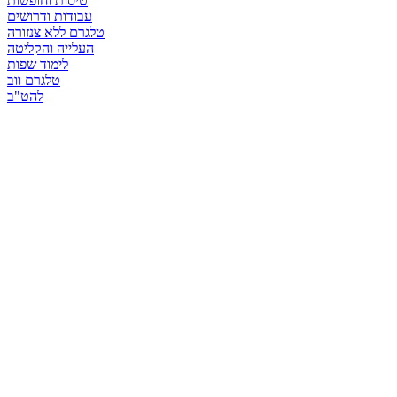
טיסות וחופשות
עבודות ודרושים
טלגרם ללא צנזורה
העלייה והקליטה
לימוד שפות
טלגרם ווב
להט"ב