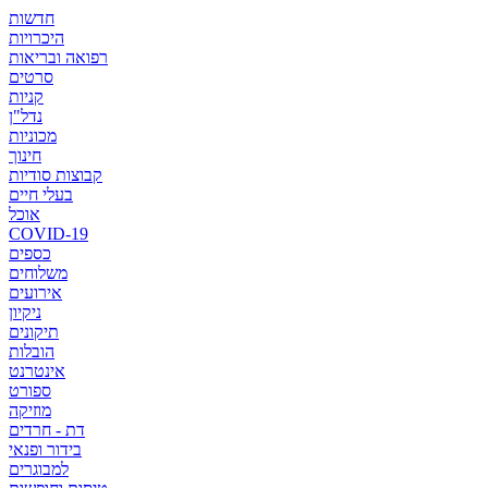
חדשות
היכרויות
רפואה ובריאות
סרטים
קניות
נדל"ן
מכוניות
חינוך
קבוצות סודיות
בעלי חיים
אוכל
COVID-19
כספים
משלוחים
אירועים
ניקיון
תיקונים
הובלות
אינטרנט
ספורט
מוזיקה
דת - חרדים
בידור ופנאי
למבוגרים