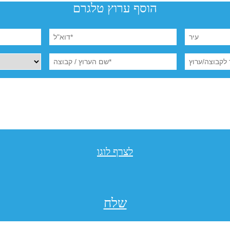
הוסף ערוץ טלגרם
לצרף לוגו
שלח