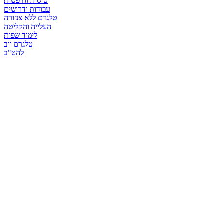
טיסות וחופשות
עבודות ודרושים
טלגרם ללא צנזורה
העלייה והקליטה
לימוד שפות
טלגרם ווב
להט"ב