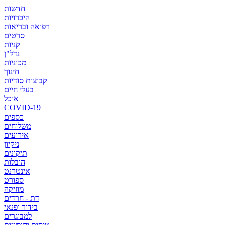
חדשות
היכרויות
רפואה ובריאות
סרטים
קניות
נדל"ן
מכוניות
חינוך
קבוצות סודיות
בעלי חיים
אוכל
COVID-19
כספים
משלוחים
אירועים
ניקיון
תיקונים
הובלות
אינטרנט
ספורט
מוזיקה
דת - חרדים
בידור ופנאי
למבוגרים