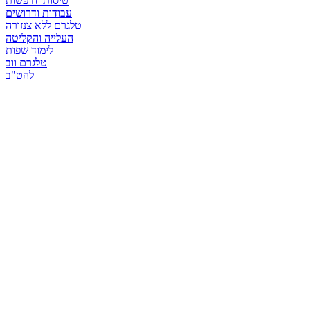
טיסות וחופשות
עבודות ודרושים
טלגרם ללא צנזורה
העלייה והקליטה
לימוד שפות
טלגרם ווב
להט"ב