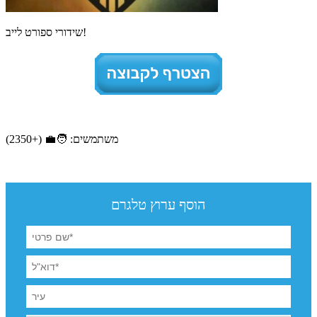
שידורי ספורט לייב!
משתמשים: 🧑‍💼 (+2350)
הוסף ערוץ טלגרם