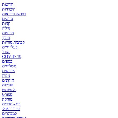
חדשות
היכרויות
רפואה ובריאות
סרטים
קניות
נדל"ן
מכוניות
חינוך
קבוצות סודיות
בעלי חיים
אוכל
COVID-19
כספים
משלוחים
אירועים
ניקיון
תיקונים
הובלות
אינטרנט
ספורט
מוזיקה
דת - חרדים
בידור ופנאי
למבוגרים