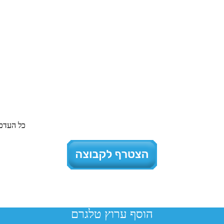
כל העדכו
הוסף ערוץ טלגרם