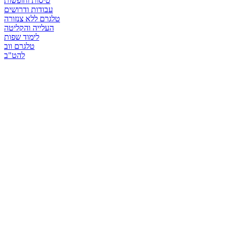
טיסות וחופשות
עבודות ודרושים
טלגרם ללא צנזורה
העלייה והקליטה
לימוד שפות
טלגרם ווב
להט"ב