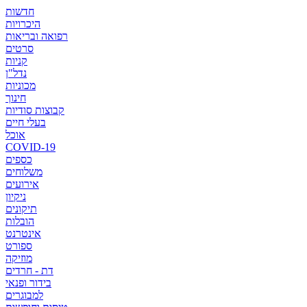
חדשות
היכרויות
רפואה ובריאות
סרטים
קניות
נדל"ן
מכוניות
חינוך
קבוצות סודיות
בעלי חיים
אוכל
COVID-19
כספים
משלוחים
אירועים
ניקיון
תיקונים
הובלות
אינטרנט
ספורט
מוזיקה
דת - חרדים
בידור ופנאי
למבוגרים