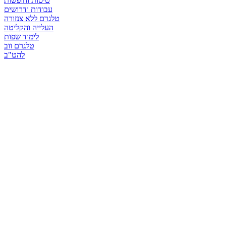
טיסות וחופשות
עבודות ודרושים
טלגרם ללא צנזורה
העלייה והקליטה
לימוד שפות
טלגרם ווב
להט"ב