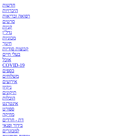
חדשות
היכרויות
רפואה ובריאות
סרטים
קניות
נדל"ן
מכוניות
חינוך
קבוצות סודיות
בעלי חיים
אוכל
COVID-19
כספים
משלוחים
אירועים
ניקיון
תיקונים
הובלות
אינטרנט
ספורט
מוזיקה
דת - חרדים
בידור ופנאי
למבוגרים