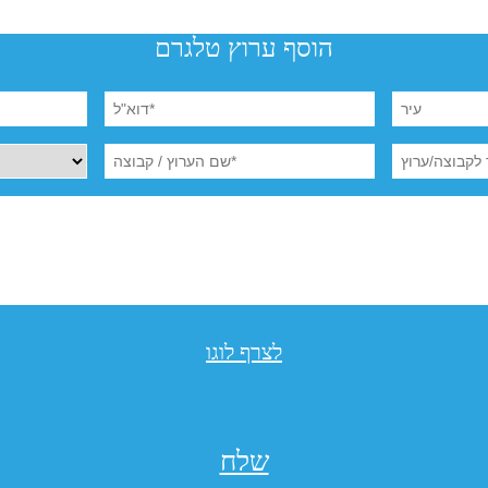
הוסף ערוץ טלגרם
לצרף לוגו
שלח