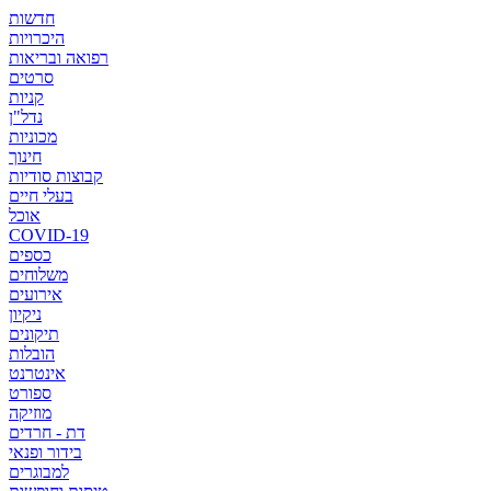
חדשות
היכרויות
רפואה ובריאות
סרטים
קניות
נדל"ן
מכוניות
חינוך
קבוצות סודיות
בעלי חיים
אוכל
COVID-19
כספים
משלוחים
אירועים
ניקיון
תיקונים
הובלות
אינטרנט
ספורט
מוזיקה
דת - חרדים
בידור ופנאי
למבוגרים