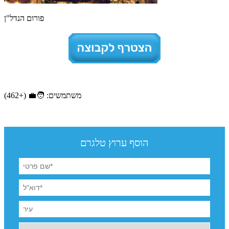
פורום הנדל"ן
משתמשים: 🧑‍💼 (+462)
הוסף ערוץ טלגרם