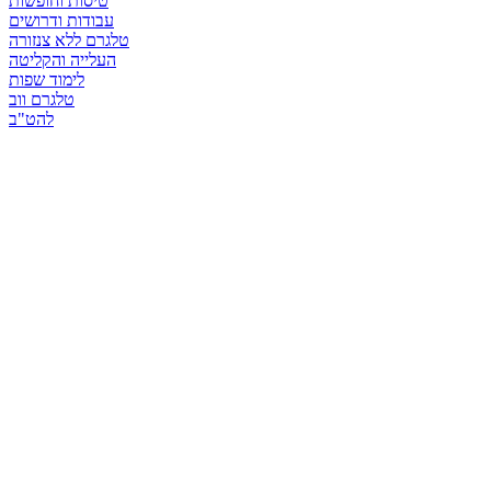
טיסות וחופשות
עבודות ודרושים
טלגרם ללא צנזורה
העלייה והקליטה
לימוד שפות
טלגרם ווב
להט"ב