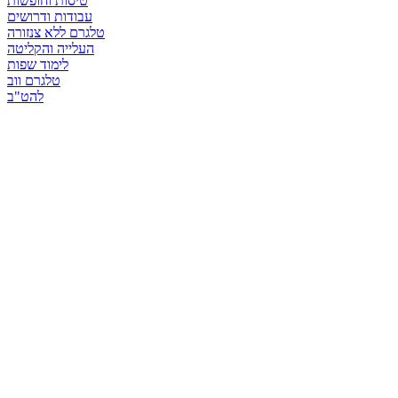
טיסות וחופשות
עבודות ודרושים
טלגרם ללא צנזורה
העלייה והקליטה
לימוד שפות
טלגרם ווב
להט"ב