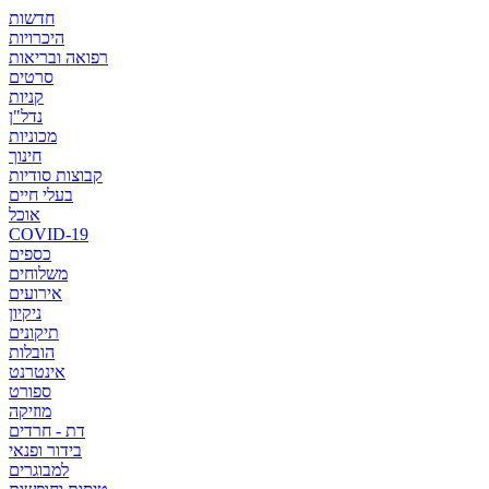
חדשות
היכרויות
רפואה ובריאות
סרטים
קניות
נדל"ן
מכוניות
חינוך
קבוצות סודיות
בעלי חיים
אוכל
COVID-19
כספים
משלוחים
אירועים
ניקיון
תיקונים
הובלות
אינטרנט
ספורט
מוזיקה
דת - חרדים
בידור ופנאי
למבוגרים