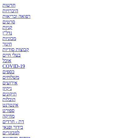
חדשות
היכרויות
רפואה ובריאות
סרטים
קניות
נדל"ן
מכוניות
חינוך
קבוצות סודיות
בעלי חיים
אוכל
COVID-19
כספים
משלוחים
אירועים
ניקיון
תיקונים
הובלות
אינטרנט
ספורט
מוזיקה
דת - חרדים
בידור ופנאי
למבוגרים