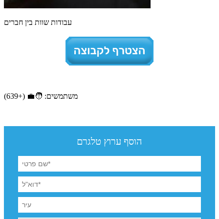
עבודות שוות בין חברים
משתמשים: 🧑‍💼 (+639)
הוסף ערוץ טלגרם