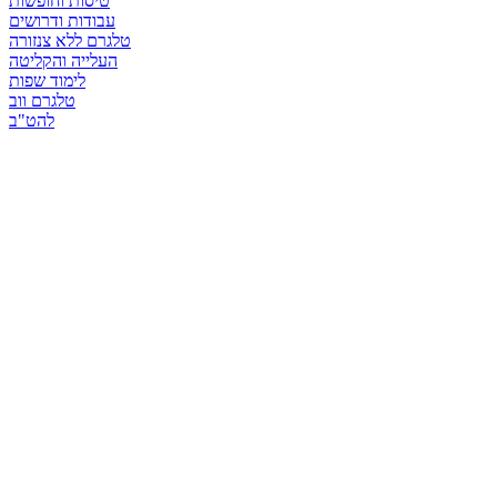
טיסות וחופשות
עבודות ודרושים
טלגרם ללא צנזורה
העלייה והקליטה
לימוד שפות
טלגרם ווב
להט"ב