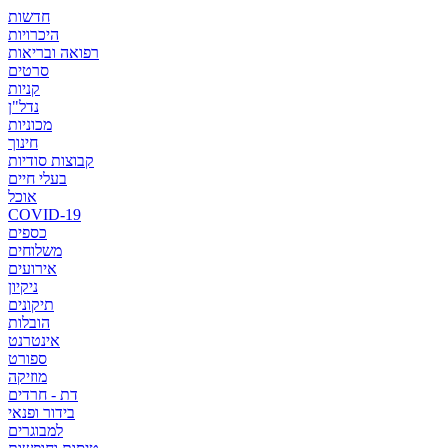
חדשות
היכרויות
רפואה ובריאות
סרטים
קניות
נדל"ן
מכוניות
חינוך
קבוצות סודיות
בעלי חיים
אוכל
COVID-19
כספים
משלוחים
אירועים
ניקיון
תיקונים
הובלות
אינטרנט
ספורט
מוזיקה
דת - חרדים
בידור ופנאי
למבוגרים