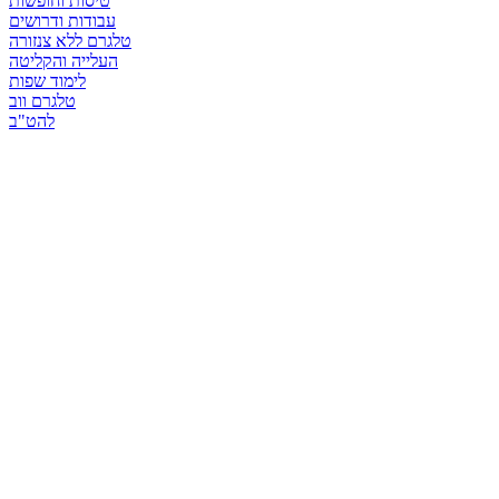
טיסות וחופשות
עבודות ודרושים
טלגרם ללא צנזורה
העלייה והקליטה
לימוד שפות
טלגרם ווב
להט"ב