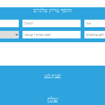
הוסף ערוץ טלגרם
לצרף לוגו
שלח