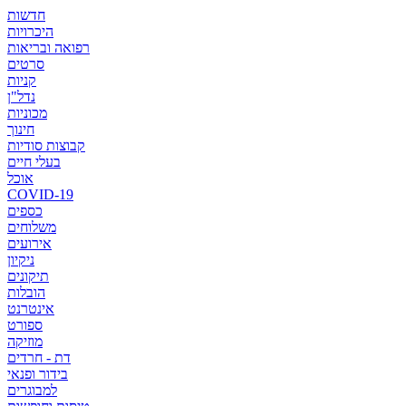
חדשות
היכרויות
רפואה ובריאות
סרטים
קניות
נדל"ן
מכוניות
חינוך
קבוצות סודיות
בעלי חיים
אוכל
COVID-19
כספים
משלוחים
אירועים
ניקיון
תיקונים
הובלות
אינטרנט
ספורט
מוזיקה
דת - חרדים
בידור ופנאי
למבוגרים