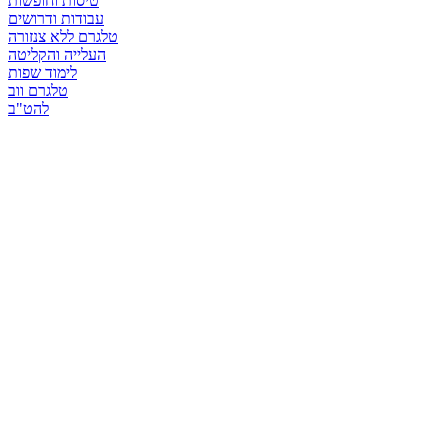
טיסות וחופשות
עבודות ודרושים
טלגרם ללא צנזורה
העלייה והקליטה
לימוד שפות
טלגרם ווב
להט"ב