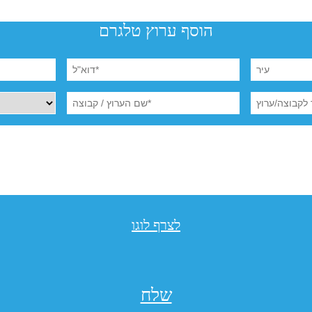
הוסף ערוץ טלגרם
לצרף לוגו
שלח