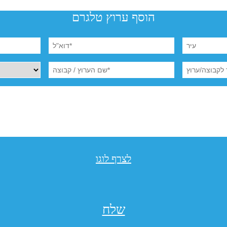
הוסף ערוץ טלגרם
לצרף לוגו
שלח