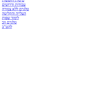
טיסות וחופשות
עבודות ודרושים
טלגרם ללא צנזורה
העלייה והקליטה
לימוד שפות
טלגרם ווב
להט"ב