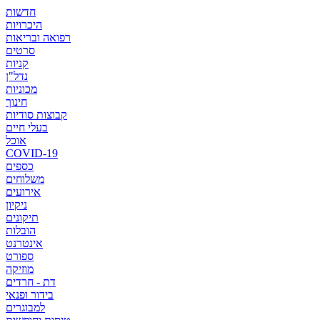
חדשות
היכרויות
רפואה ובריאות
סרטים
קניות
נדל"ן
מכוניות
חינוך
קבוצות סודיות
בעלי חיים
אוכל
COVID-19
כספים
משלוחים
אירועים
ניקיון
תיקונים
הובלות
אינטרנט
ספורט
מוזיקה
דת - חרדים
בידור ופנאי
למבוגרים