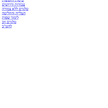
טיסות וחופשות
עבודות ודרושים
טלגרם ללא צנזורה
העלייה והקליטה
לימוד שפות
טלגרם ווב
להט"ב