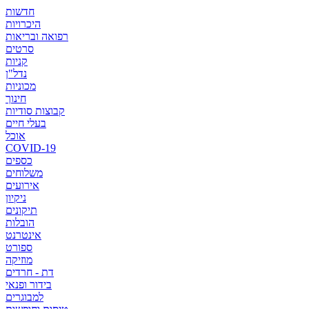
חדשות
היכרויות
רפואה ובריאות
סרטים
קניות
נדל"ן
מכוניות
חינוך
קבוצות סודיות
בעלי חיים
אוכל
COVID-19
כספים
משלוחים
אירועים
ניקיון
תיקונים
הובלות
אינטרנט
ספורט
מוזיקה
דת - חרדים
בידור ופנאי
למבוגרים