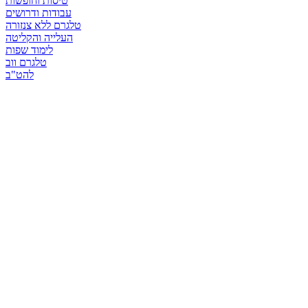
טיסות וחופשות
עבודות ודרושים
טלגרם ללא צנזורה
העלייה והקליטה
לימוד שפות
טלגרם ווב
להט"ב