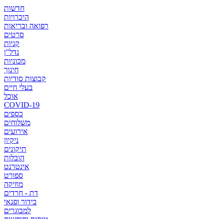
חדשות
היכרויות
רפואה ובריאות
סרטים
קניות
נדל"ן
מכוניות
חינוך
קבוצות סודיות
בעלי חיים
אוכל
COVID-19
כספים
משלוחים
אירועים
ניקיון
תיקונים
הובלות
אינטרנט
ספורט
מוזיקה
דת - חרדים
בידור ופנאי
למבוגרים