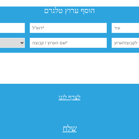
הוסף ערוץ טלגרם
לצרף לוגו
שלח