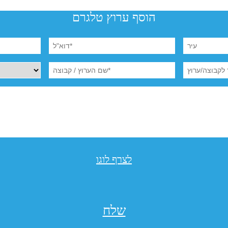
הוסף ערוץ טלגרם
לצרף לוגו
שלח