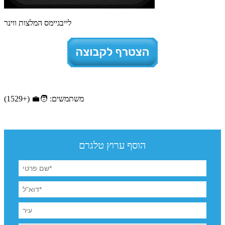
לייבגיימס המלצות ווינר
משתמשים: 🧑‍💼 (+1529)
הוסף ערוץ טלגרם