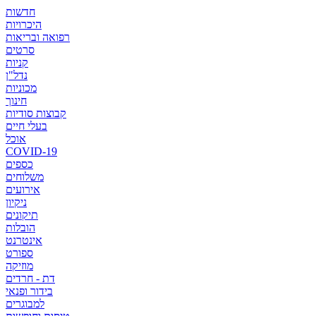
חדשות
היכרויות
רפואה ובריאות
סרטים
קניות
נדל"ן
מכוניות
חינוך
קבוצות סודיות
בעלי חיים
אוכל
COVID-19
כספים
משלוחים
אירועים
ניקיון
תיקונים
הובלות
אינטרנט
ספורט
מוזיקה
דת - חרדים
בידור ופנאי
למבוגרים