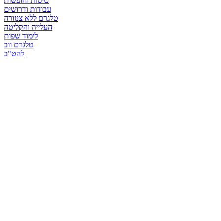
טיסות וחופשות
עבודות ודרושים
טלגרם ללא צנזורה
העלייה והקליטה
לימוד שפות
טלגרם ווב
להט"ב