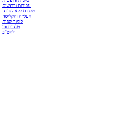
טיסות וחופשות
עבודות ודרושים
טלגרם ללא צנזורה
העלייה והקליטה
לימוד שפות
טלגרם ווב
להט"ב