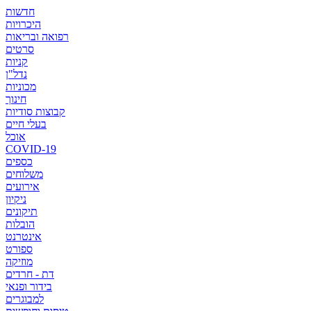
חדשות
היכרויות
רפואה ובריאות
סרטים
קניות
נדל"ן
מכוניות
חינוך
קבוצות סודיות
בעלי חיים
אוכל
COVID-19
כספים
משלוחים
אירועים
ניקיון
תיקונים
הובלות
אינטרנט
ספורט
מוזיקה
דת - חרדים
בידור ופנאי
למבוגרים