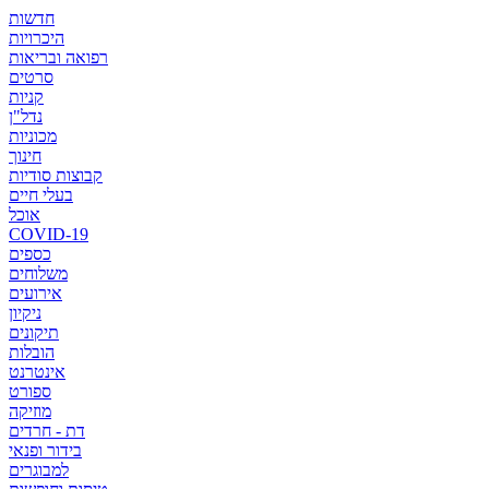
חדשות
היכרויות
רפואה ובריאות
סרטים
קניות
נדל"ן
מכוניות
חינוך
קבוצות סודיות
בעלי חיים
אוכל
COVID-19
כספים
משלוחים
אירועים
ניקיון
תיקונים
הובלות
אינטרנט
ספורט
מוזיקה
דת - חרדים
בידור ופנאי
למבוגרים