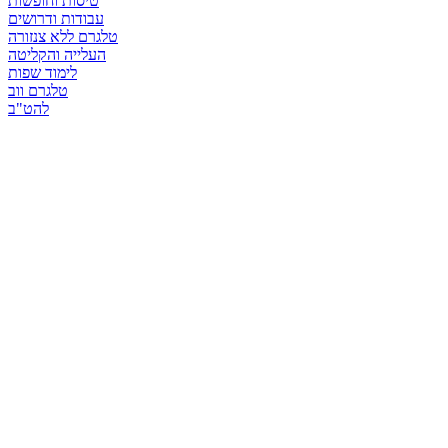
טיסות וחופשות
עבודות ודרושים
טלגרם ללא צנזורה
העלייה והקליטה
לימוד שפות
טלגרם ווב
להט"ב