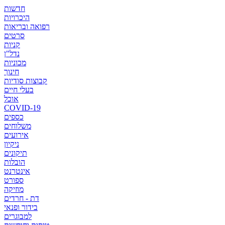
חדשות
היכרויות
רפואה ובריאות
סרטים
קניות
נדל"ן
מכוניות
חינוך
קבוצות סודיות
בעלי חיים
אוכל
COVID-19
כספים
משלוחים
אירועים
ניקיון
תיקונים
הובלות
אינטרנט
ספורט
מוזיקה
דת - חרדים
בידור ופנאי
למבוגרים