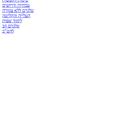
טיסות וחופשות
עבודות ודרושים
טלגרם ללא צנזורה
העלייה והקליטה
לימוד שפות
טלגרם ווב
להט"ב