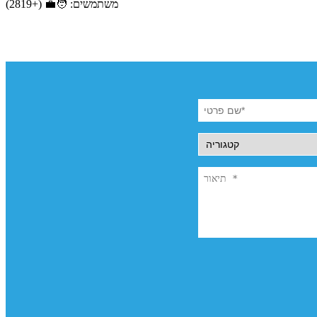
משתמשים: 🧑‍💼 (+2819)