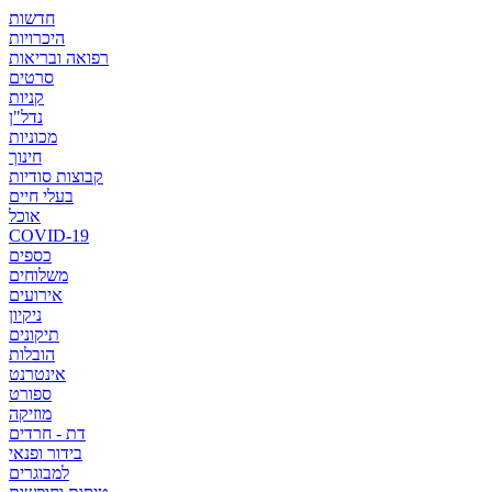
חדשות
היכרויות
רפואה ובריאות
סרטים
קניות
נדל"ן
מכוניות
חינוך
קבוצות סודיות
בעלי חיים
אוכל
COVID-19
כספים
משלוחים
אירועים
ניקיון
תיקונים
הובלות
אינטרנט
ספורט
מוזיקה
דת - חרדים
בידור ופנאי
למבוגרים