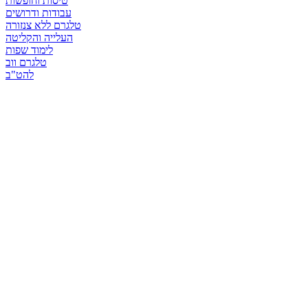
טיסות וחופשות
עבודות ודרושים
טלגרם ללא צנזורה
העלייה והקליטה
לימוד שפות
טלגרם ווב
להט"ב