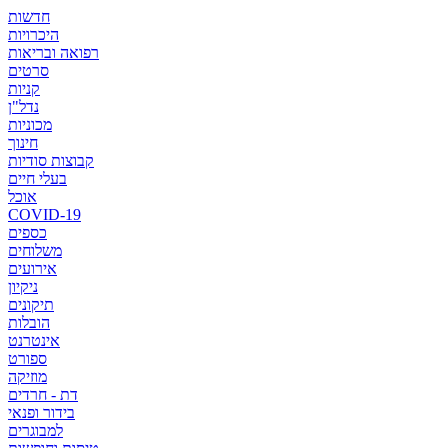
חדשות
היכרויות
רפואה ובריאות
סרטים
קניות
נדל"ן
מכוניות
חינוך
קבוצות סודיות
בעלי חיים
אוכל
COVID-19
כספים
משלוחים
אירועים
ניקיון
תיקונים
הובלות
אינטרנט
ספורט
מוזיקה
דת - חרדים
בידור ופנאי
למבוגרים