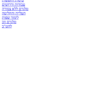
טיסות וחופשות
עבודות ודרושים
טלגרם ללא צנזורה
העלייה והקליטה
לימוד שפות
טלגרם ווב
להט"ב