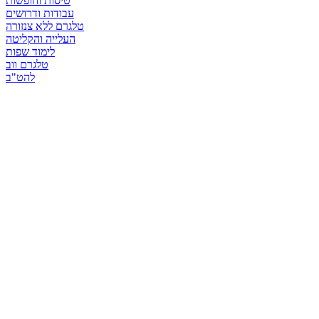
טיסות וחופשות
עבודות ודרושים
טלגרם ללא צנזורה
העלייה והקליטה
לימוד שפות
טלגרם ווב
להט"ב