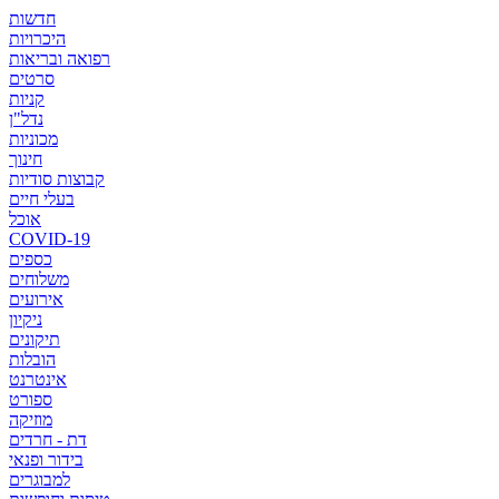
חדשות
היכרויות
רפואה ובריאות
סרטים
קניות
נדל"ן
מכוניות
חינוך
קבוצות סודיות
בעלי חיים
אוכל
COVID-19
כספים
משלוחים
אירועים
ניקיון
תיקונים
הובלות
אינטרנט
ספורט
מוזיקה
דת - חרדים
בידור ופנאי
למבוגרים