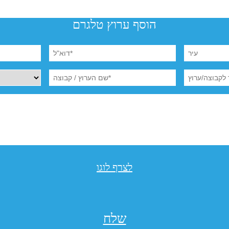
הוסף ערוץ טלגרם
לצרף לוגו
שלח