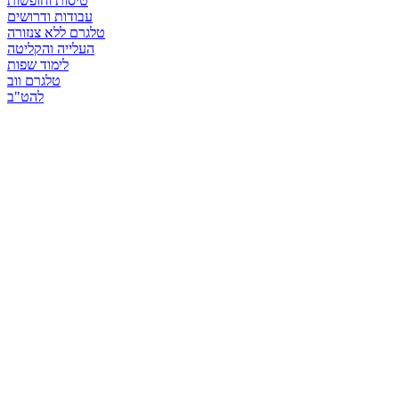
טיסות וחופשות
עבודות ודרושים
טלגרם ללא צנזורה
העלייה והקליטה
לימוד שפות
טלגרם ווב
להט"ב