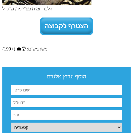
הלכה יומית עפ"י מרן זצוק"ל
משתמשים: 🧑‍💼 (+190)
הוסף ערוץ טלגרם