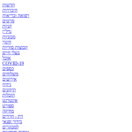
חדשות
היכרויות
רפואה ובריאות
סרטים
קניות
נדל"ן
מכוניות
חינוך
קבוצות סודיות
בעלי חיים
אוכל
COVID-19
כספים
משלוחים
אירועים
ניקיון
תיקונים
הובלות
אינטרנט
ספורט
מוזיקה
דת - חרדים
בידור ופנאי
למבוגרים