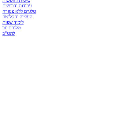
טיסות וחופשות
עבודות ודרושים
טלגרם ללא צנזורה
העלייה והקליטה
לימוד שפות
טלגרם ווב
להט"ב