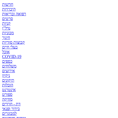
חדשות
היכרויות
רפואה ובריאות
סרטים
קניות
נדל"ן
מכוניות
חינוך
קבוצות סודיות
בעלי חיים
אוכל
COVID-19
כספים
משלוחים
אירועים
ניקיון
תיקונים
הובלות
אינטרנט
ספורט
מוזיקה
דת - חרדים
בידור ופנאי
למבוגרים