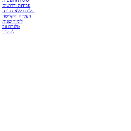
טיסות וחופשות
עבודות ודרושים
טלגרם ללא צנזורה
העלייה והקליטה
לימוד שפות
טלגרם ווב
להט"ב