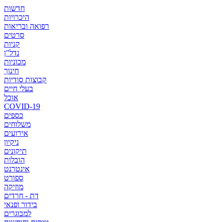
חדשות
היכרויות
רפואה ובריאות
סרטים
קניות
נדל"ן
מכוניות
חינוך
קבוצות סודיות
בעלי חיים
אוכל
COVID-19
כספים
משלוחים
אירועים
ניקיון
תיקונים
הובלות
אינטרנט
ספורט
מוזיקה
דת - חרדים
בידור ופנאי
למבוגרים