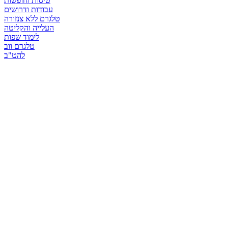
טיסות וחופשות
עבודות ודרושים
טלגרם ללא צנזורה
העלייה והקליטה
לימוד שפות
טלגרם ווב
להט"ב