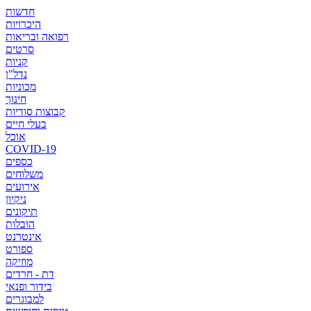
חדשות
היכרויות
רפואה ובריאות
סרטים
קניות
נדל"ן
מכוניות
חינוך
קבוצות סודיות
בעלי חיים
אוכל
COVID-19
כספים
משלוחים
אירועים
ניקיון
תיקונים
הובלות
אינטרנט
ספורט
מוזיקה
דת - חרדים
בידור ופנאי
למבוגרים