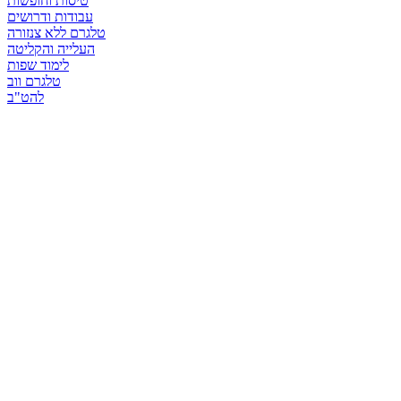
טיסות וחופשות
עבודות ודרושים
טלגרם ללא צנזורה
העלייה והקליטה
לימוד שפות
טלגרם ווב
להט"ב