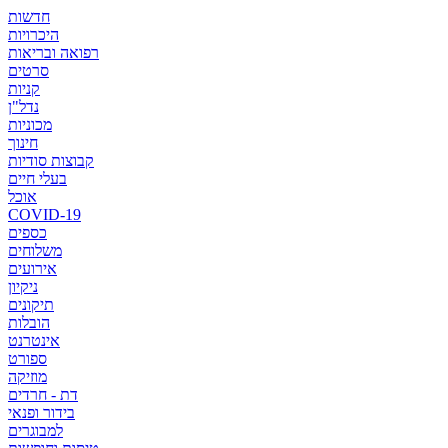
חדשות
היכרויות
רפואה ובריאות
סרטים
קניות
נדל"ן
מכוניות
חינוך
קבוצות סודיות
בעלי חיים
אוכל
COVID-19
כספים
משלוחים
אירועים
ניקיון
תיקונים
הובלות
אינטרנט
ספורט
מוזיקה
דת - חרדים
בידור ופנאי
למבוגרים