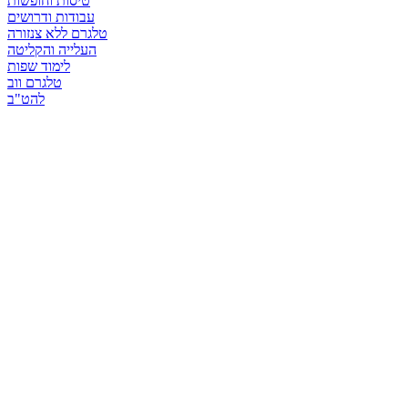
טיסות וחופשות
עבודות ודרושים
טלגרם ללא צנזורה
העלייה והקליטה
לימוד שפות
טלגרם ווב
להט"ב