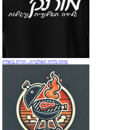
מותק גלידה תאילנדית - קריית ביאליק