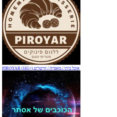
PIROYAR אוכל ביתי / מאפייה / קייטרינג (+161)